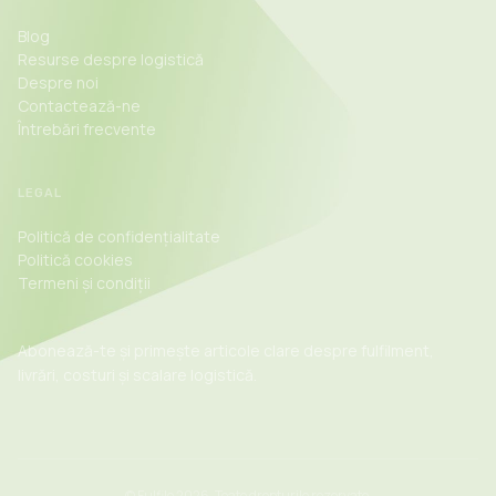
Blog
Resurse despre logistică
Despre noi
Contactează-ne
Întrebări frecvente
LEGAL
Politică de confidențialitate
Politică cookies
Termeni și condiții
Abonează-te și primește articole clare despre fulfilment,
livrări, costuri și scalare logistică.
©
Fulfilo 2026. Toate drepturile rezervate.