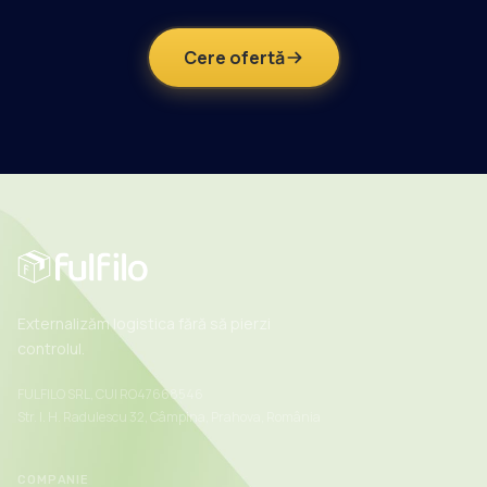
Cere ofertă
Externalizăm logistica fără să pierzi
controlul.
FULFILO SRL, CUI RO47668546
Str. I. H. Radulescu 32, Câmpina, Prahova, România
COMPANIE