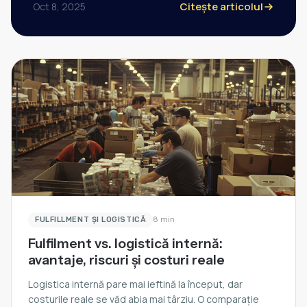
Citește articolul
Oct 8, 2025
FULFILLMENT ȘI LOGISTICĂ
8 min
Fulfilment vs. logistică internă:
avantaje, riscuri și costuri reale
Logistica internă pare mai ieftină la început, dar
costurile reale se văd abia mai târziu. O comparație