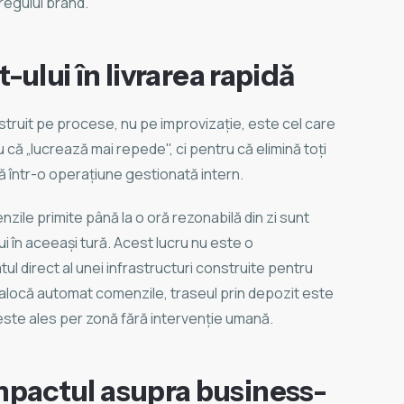
regului brand.
t-ului în livrarea rapidă
struit pe procese, nu pe improvizație, este cel care
 că „lucrează mai repede", ci pentru că elimină toți
ză într-o operațiune gestionată intern.
nzile primite până la o oră rezonabilă din zi sunt
i în aceeași tură. Acest lucru nu este o
ul direct al unei infrastructuri construite pentru
 alocă automat comenzile, traseul prin depozit este
t este ales per zonă fără intervenție umană.
pactul asupra business-