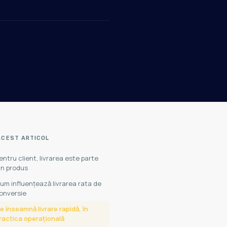
ACEST ARTICOL
entru client, livrarea este parte
in produs
um influențează livrarea rata de
onversie
e înseamnă livrare rapidă, în
ractica operațională