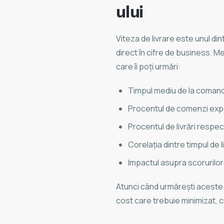
ului
Viteza de livrare este unul din
direct în cifre de business. M
care îi poți urmări:
Timpul mediu de la comandă
Procentul de comenzi expe
Procentul de livrări respe
Corelația dintre timpul de l
Impactul asupra scorurilor 
Atunci când urmărești aceste c
cost care trebuie minimizat, c