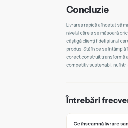
Concluzie
Livrarea rapidă a încetat să m
nivelul căreia se măsoară ori
câștigă clienți fideli și unul c
produs. Stă în ce se întâmplă 
corect construit transformă a
competitiv sustenabil, nu într
Întrebări frecv
Ce înseamnă livrare sa