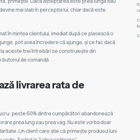
ă, primește. Dacă așteptarea este prea lungă sau
R
 devine mai slab în percepția lui, chiar dacă este
r
C
b
at în mintea clientului, imediat după ce plasează o
C
unge, pot avea încredere că ajunge, și ce fac dacă
a aceste trei întrebări se construiește din
de butonul de comandă.
ză livrarea rata de
i lucru: peste 60% dintre cumpărători abandonează
ivrare prea lung sau prea vag. Nu este vorba doar
aritate. Un client care știe că primește produsul luni
e vede „3 până la 7 zile lucrătoare".