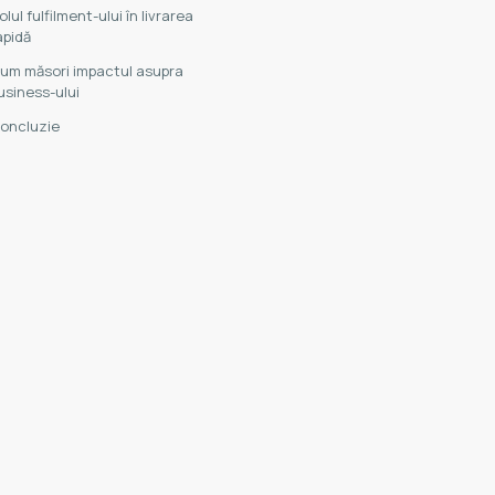
olul fulfilment-ului în livrarea
apidă
um măsori impactul asupra
usiness-ului
oncluzie