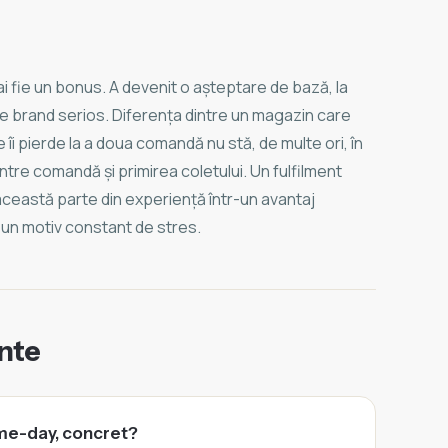
ai fie un bonus. A devenit o așteptare de bază, la
ce brand serios. Diferența dintre un magazin care
are îi pierde la a doua comandă nu stă, de multe ori, în
între comandă și primirea coletului. Un fulfilment
ceastă parte din experiență într-un avantaj
-un motiv constant de stres.
ente
me-day, concret?