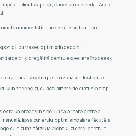
e după ce clientul apasă „plasează comanda". Acolo
l.
mat în momentul în care intră în sistem, fără
sponibil, cu traseu optim prin depozit
ndardelor și pregătită pentru expediere în aceeași
at cu curierul optim pentru zona de destinație
ului în aceeași zi, cu actualizare de status în timp
us este un proces în sine. Dacă oricare dintre ei
 manuală, lipsa curierului optim, ambalare făcută la
unge cu o zi mai târziu la client. O zi care, pentru el,