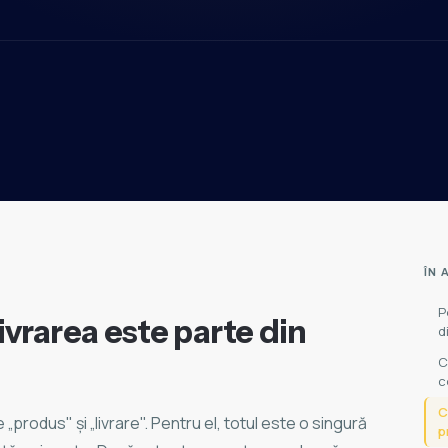
ÎN 
P
livrarea este parte din
d
C
c
C
 „produs" și „livrare". Pentru el, totul este o singură
p