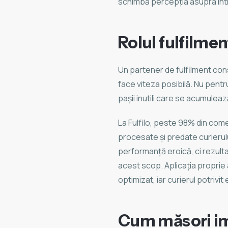
schimbă percepția asupra înt
Rolul fulfilmen
Un partener de fulfilment con
face viteza posibilă. Nu pentru
pașii inutili care se acumulea
La Fulfilo, peste 98% din come
procesate și predate curierulu
performanță eroică, ci rezultat
acest scop. Aplicația proprie
optimizat, iar curierul potrivi
Cum măsori im