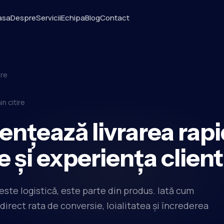
asa
Despre
Servicii
Echipa
Blog
Contact
are
in citire
ențează livrarea rap
e și experiența client
 este logistică, este parte din produs. Iată cum
direct rata de conversie, loialitatea și încrederea