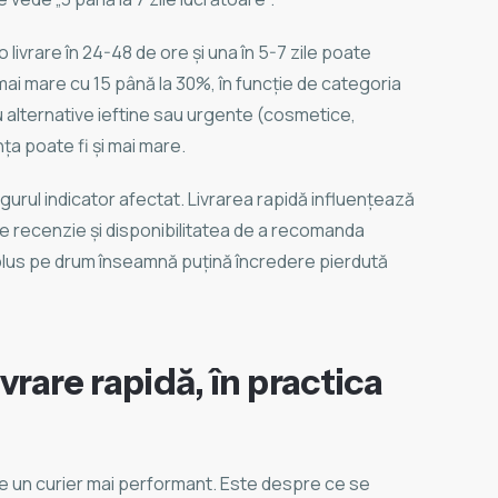
 o livrare în 24-48 de ore și una în 5-7 zile poate
ai mare cu 15 până la 30%, în funcție de categoria
alternative ieftine sau urgente (cosmetice,
ța poate fi și mai mare.
urul indicator afectat. Livrarea rapidă influențează
 de recenzie și disponibilitatea de a recomanda
n plus pe drum înseamnă puțină încredere pierdută
rare rapidă, în practica
e un curier mai performant. Este despre ce se