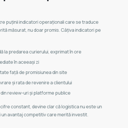
tre puținii indicatori operaționali care se traduce
erită măsurat, nu doar promis. Câțiva indicatori pe
 la predarea curierului, exprimat în ore
diate în aceeași zi
ctate față de promisiunea din site
ivrare și rata de revenire a clientului
din review-uri și platforme publice
ifre constant, devine clar că logistica nu este un
i un avantaj competitiv care merită investit.