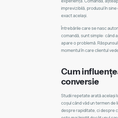
experiență. Comandă, așteapt
imprevizibilă, produsul în sine
exact același.
Întrebările care se nasc autom
comandă, sunt simple: când aj
apare o problemă. Răspunsul l
momentul în care clientul ve
Cum influențea
conversie
Studii repetate arată acelaș
coșul când văd un termen de l
despre rapiditate, ci despre cl
este mai liniștit decât unul car