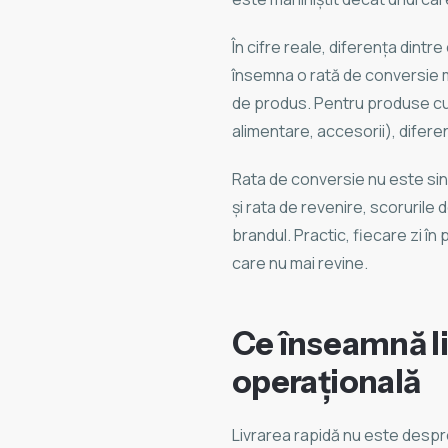
În cifre reale, diferența dintre
însemna o rată de conversie m
de produs. Pentru produse cu 
alimentare, accesorii), diferen
Rata de conversie nu este sing
și rata de revenire, scorurile
brandul. Practic, fiecare zi î
care nu mai revine.
Ce înseamnă liv
operațională
Livrarea rapidă nu este despr