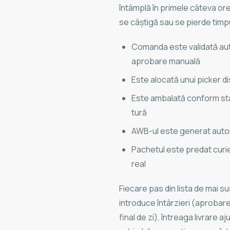
întâmplă în primele câteva or
se câștigă sau se pierde timpu
Comanda este validată auto
aprobare manuală
Este alocată unui picker di
Este ambalată conform sta
tură
AWB-ul este generat autom
Pachetul este predat curier
real
Fiecare pas din lista de mai s
introduce întârzieri (aprobare
final de zi), întreaga livrare aj