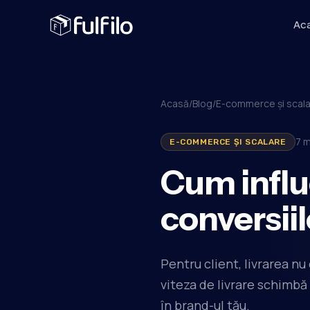
Ac
Acasă
/
Blog
/
E-commerce și scal
7
m
E-COMMERCE ȘI SCALARE
Cum influ
conversiil
Pentru client, livrarea nu
viteza de livrare schimbă 
în brand-ul tău.