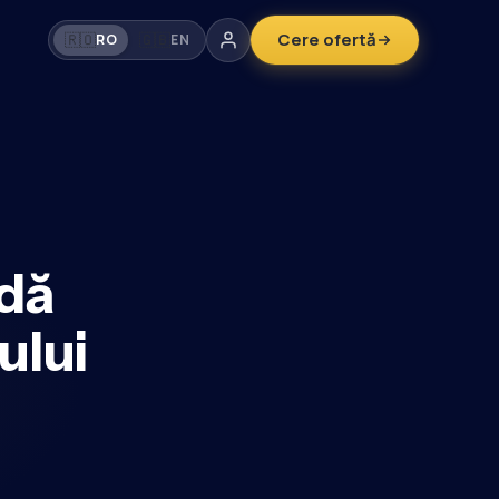
Cere ofertă
🇷🇴
🇬🇧
RO
EN
idă
ului