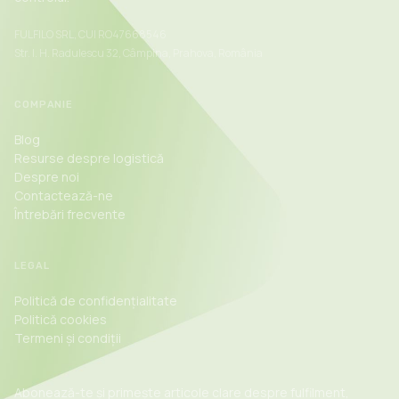
FULFILO SRL, CUI RO47668546
Str. I. H. Radulescu 32, Câmpina, Prahova, România
COMPANIE
Blog
Resurse despre logistică
Despre noi
Contactează-ne
Întrebări frecvente
LEGAL
Politică de confidențialitate
Politică cookies
Termeni și condiții
Abonează-te și primește articole clare despre fulfilment,